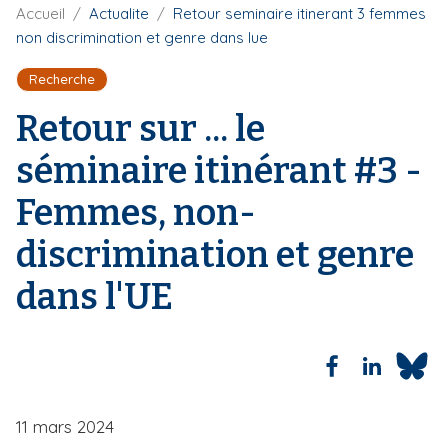
F
Accueil
Actualite
Retour seminaire itinerant 3 femmes
i
i
non discrimination et genre dans lue
p
l
a
d
Recherche
'
l
A
Retour sur ... le
r
i
séminaire itinérant #3 -
a
n
Femmes, non-
e
discrimination et genre
dans l'UE
11 mars 2024