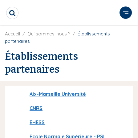
A
l
R
l
e
e
c
r
F
Accueil
Qui sommes-nous ?
Établissements
h
i
e
a
partenaires
l
r
u
d
c
Établissements
c
'
h
o
A
e
partenaires
r
n
r
i
t
a
e
n
e
n
Aix-Marseille Université
u
p
CNRS
r
i
EHESS
n
Ecole Normale Supérieure - PSL
c