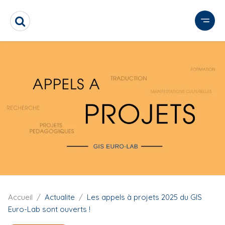
A
l
R
l
e
e
c
r
h
e
a
r
u
c
c
h
o
e
n
r
t
e
n
u
p
r
F
Accueil
Actualite
Les appels à projets 2025 du GIS
i
i
Euro-Lab sont ouverts !
n
l
c
d