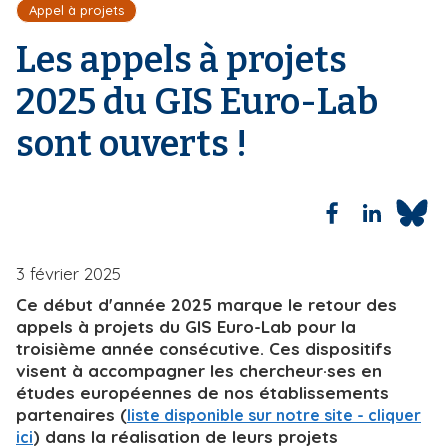
Appel à projets
'
i
A
p
Les appels à projets
r
a
i
2025 du GIS Euro-Lab
l
a
n
sont ouverts !
e
3 février 2025
Ce début d'année 2025 marque le retour des
appels à projets du GIS Euro-Lab pour la
troisième année consécutive. Ces dispositifs
visent à accompagner les chercheur·ses en
études européennes de nos établissements
partenaires (
liste disponible sur notre site - cliquer
) dans la réalisation de leurs projets
ici