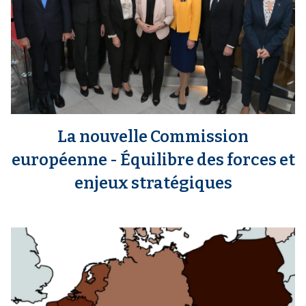
La nouvelle Commission
européenne - Équilibre des forces et
enjeux stratégiques
m
e
d
i
a