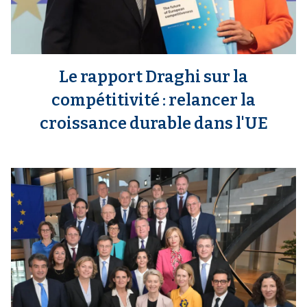
Le rapport Draghi sur la
compétitivité : relancer la
croissance durable dans l'UE
m
e
d
i
a