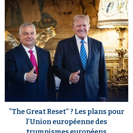
e
d
i
a
"The Great Reset" ? Les plans pour
l'Union européenne des
trumpismes européens