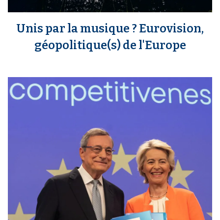
Unis par la musique ? Eurovision,
géopolitique(s) de l'Europe
m
e
d
i
a