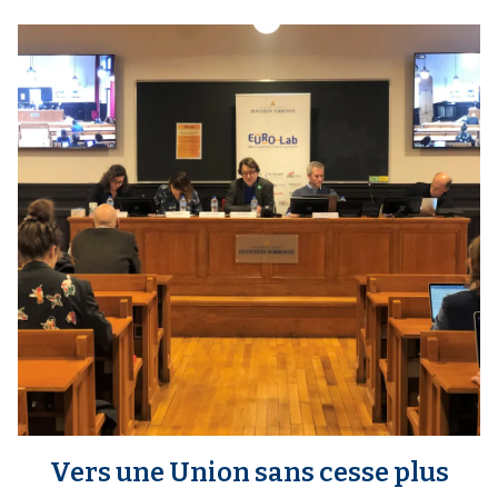
m
e
d
i
a
Vers une Union sans cesse plus