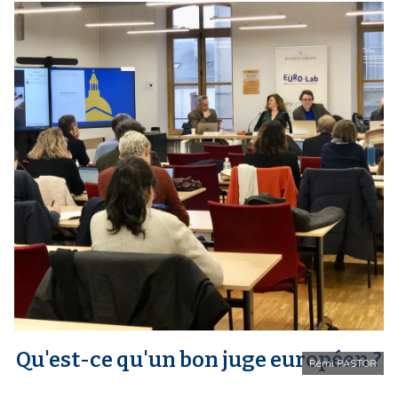
m
e
d
i
a
Qu'est-ce qu'un bon juge européen ?
Rémi PASTOR