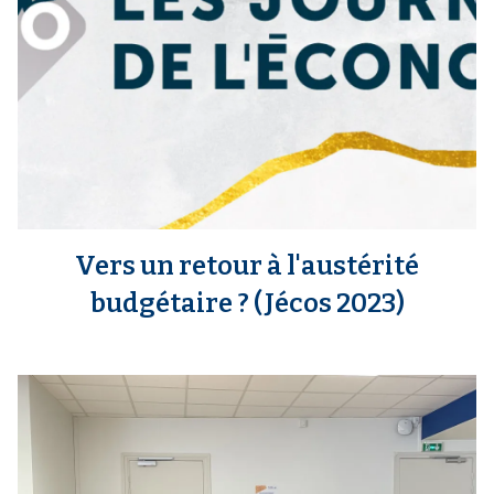
Vers un retour à l'austérité
budgétaire ? (Jécos 2023)
m
e
d
i