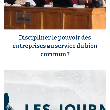
Discipliner le pouvoir des
entreprises au service du bien
commun ?
m
e
d
i
a