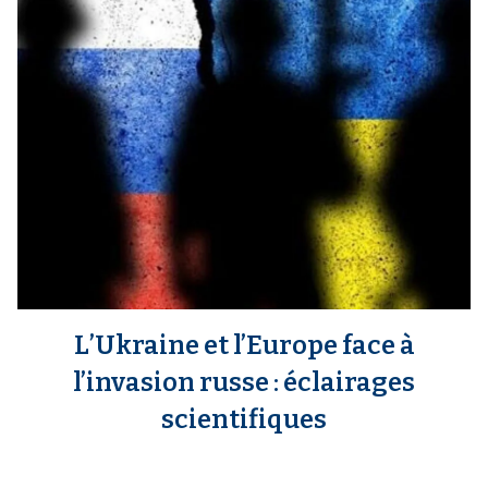
i
a
p
a
l
L’Ukraine et l’Europe face à
l’invasion russe : éclairages
scientifiques