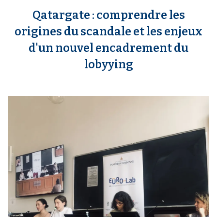
Qatargate : comprendre les
origines du scandale et les enjeux
d'un nouvel encadrement du
lobyying
m
e
d
i
a