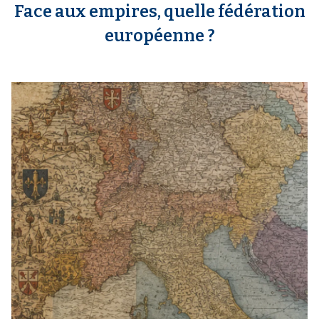
Face aux empires, quelle fédération
européenne ?
m
e
d
i
a