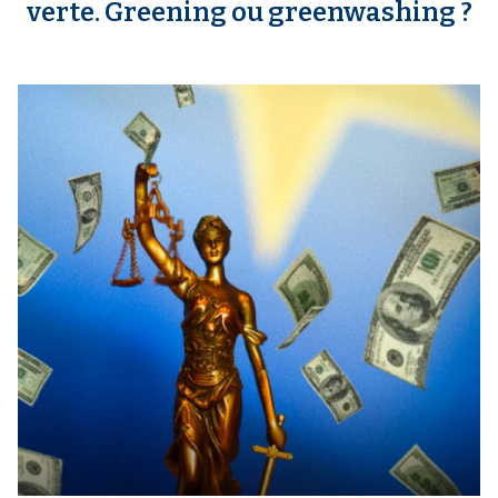
verte. Greening ou greenwashing ?
m
e
d
i
a