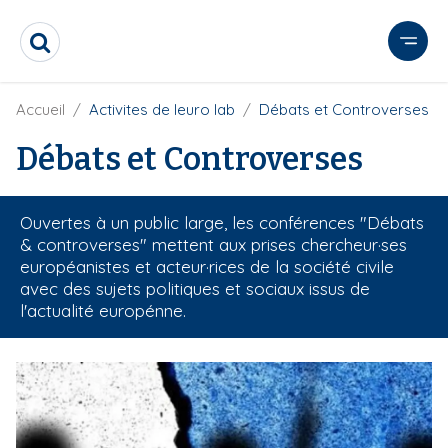
A
l
R
l
e
e
c
r
F
Accueil
Activites de leuro lab
Débats et Controverses
h
i
e
a
l
Débats et Controverses
r
u
d
c
c
'
h
o
A
e
Ouvertes à un public large, les conférences "Débats
r
n
r
i
& controverses" mettent aux prises chercheur·ses
t
a
européanistes et acteur·rices de la société civile
e
n
avec des sujets politiques et sociaux issus de
e
n
l'actualité europénne.
u
p
r
m
i
e
n
d
c
i