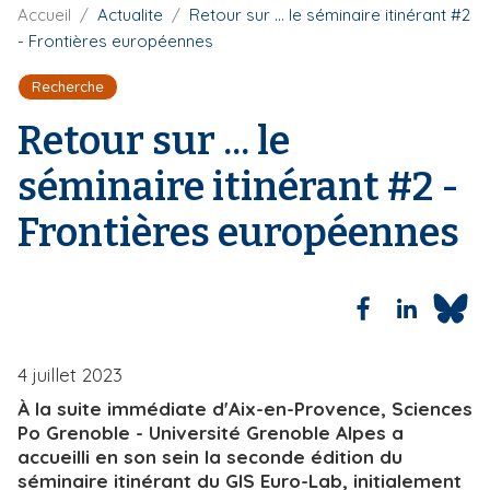
F
Accueil
Actualite
Retour sur ... le séminaire itinérant #2
i
i
- Frontières européennes
p
l
a
d
Recherche
'
l
A
Retour sur ... le
r
i
séminaire itinérant #2 -
a
n
Frontières européennes
e
4 juillet 2023
À la suite immédiate d'Aix-en-Provence, Sciences
Po Grenoble - Université Grenoble Alpes a
accueilli en son sein la seconde édition du
séminaire itinérant du GIS Euro-Lab, initialement