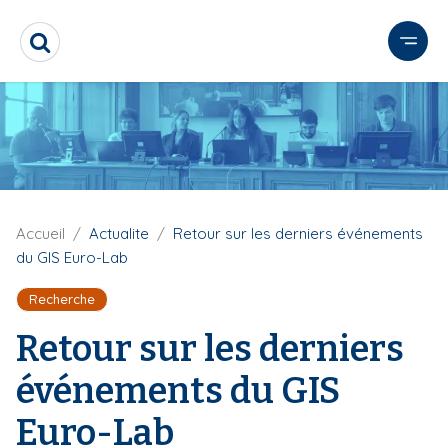
A
l
R
l
e
e
c
r
h
e
a
r
u
c
c
h
o
e
n
r
F
Accueil
Actualite
Retour sur les derniers événements
i
t
du GIS Euro-Lab
l
e
d
n
Recherche
'
u
A
Retour sur les derniers
r
p
i
r
événements du GIS
a
i
n
n
Euro-Lab
e
c