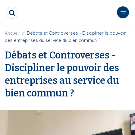
A
l
R
l
e
e
c
r
F
Accueil
Débats et Controverses - Discipliner le pouvoir
h
i
e
a
des entreprises au service du bien commun ?
l
r
u
d
c
Débats et Controverses -
c
'
h
o
A
e
Discipliner le pouvoir des
r
n
r
i
t
entreprises au service du
a
e
n
e
n
bien commun ?
u
p
r
i
n
c