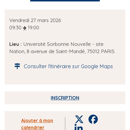
D
Vendredi 27 mars 2026
a
09:30
19:00
t
e
Lieu :
Université Sorbonne Nouvelle - site
d
Nation, 8 avenue de Saint-Mandé, 75012 PARIS
e
l
Consulter l'itinéraire sur Google Maps
'
é
v
è
INSCRIPTION
n
e
m
T
F
Ajouter à mon
e
w
a
calendrier
L
n