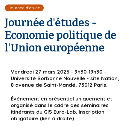
r
d
i
Journée d'étude
e
'
p
A
Journée d'études -
a
r
l
i
Economie politique de
a
n
l'Union européenne
e
Vendredi 27 mars 2026 - 9h30-19h30 -
Université Sorbonne Nouvelle - site Nation,
8 avenue de Saint-Mandé, 75012 Paris.
Événement en présentiel uniquement et
organisé dans le cadre des séminaires
itinérants du GIS Euro-Lab. Inscription
obligatoire (lien à droite).