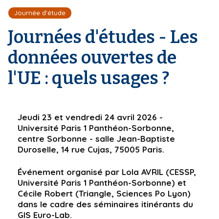
r
d
i
Journée d'étude
e
'
p
A
Journées d'études - Les
a
r
l
i
données ouvertes de
a
n
l'UE : quels usages ?
e
Jeudi 23 et vendredi 24 avril 2026 -
Université Paris 1 Panthéon-Sorbonne,
centre Sorbonne - salle Jean-Baptiste
Duroselle, 14 rue Cujas, 75005 Paris.
Événement organisé par Lola AVRIL (CESSP,
Université Paris 1 Panthéon-Sorbonne) et
Cécile Robert (Triangle, Sciences Po Lyon)
dans le cadre des séminaires itinérants du
GIS Euro-Lab.