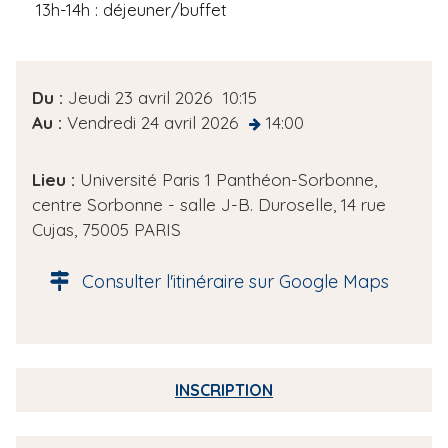
13h-14h : déjeuner/buffet
D
Du :
Jeudi 23 avril 2026
10:15
a
Au :
Vendredi 24 avril 2026
14:00
at
t
e
Lieu :
Université Paris 1 Panthéon-Sorbonne,
d
centre Sorbonne - salle J-B. Duroselle, 14 rue
e
Cujas, 75005 PARIS
l
'
Consulter l'itinéraire sur Google Maps
é
v
è
n
INSCRIPTION
e
m
e