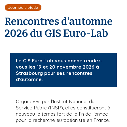
r
d
i
Journée d'étude
e
'
p
A
Rencontres d'automne
a
r
l
i
2026 du GIS Euro-Lab
a
n
e
Le GIS Euro-Lab vous donne rendez-
vous les 19 et 20 novembre 2026 à
Strasbourg pour ses rencontres
d'automne.
Organisées par l'Institut National du
Service Public (INSP), elles constitueront à
nouveau le temps fort de la fin de l'année
pour la recherche européaniste en France.