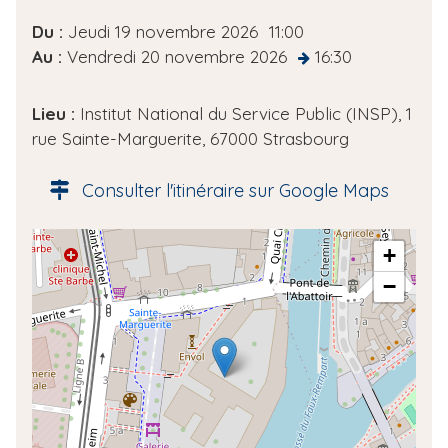
D
Du :
Jeudi 19 novembre 2026
11:00
a
Au :
Vendredi 20 novembre 2026
16:30
at
t
e
Lieu :
Institut National du Service Public (INSP), 1
d
rue Sainte-Marguerite, 67000 Strasbourg
e
l
Consulter l'itinéraire sur Google Maps
'
é
A
+
v
d
è
−
r
n
e
e
s
m
s
e
e
n
g
t
é