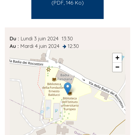
(PDF, 146 Ko)
D
Du :
Lundi 3 juin 2024
13:30
a
Au :
Mardi 4 juin 2024
12:30
at
t
A
+
d
e
−
r
d
e
e
s
l
s
'
e
é
g
v
é
è
o
n
l
e
o