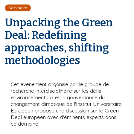
r
d
i
Séminaire
e
'
p
A
Unpacking the Green
a
r
l
i
Deal: Redefining
a
n
approaches, shifting
e
methodologies
Cet événement organisé par le groupe de
recherche interdisciplinaire sur les défis
environnementaux et la gouvernance du
changement climatique de l'Institut Universitaire
Européen propose une discussion sur le Green
Deal européen avec d'éminents experts dans
ce domaine.