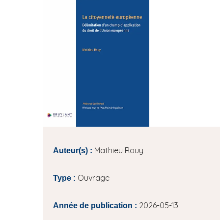
i
e
p
a
l
Mathieu Rouy
Auteur(s) :
Ouvrage
Type :
2026-05-13
Année de publication :