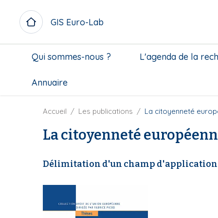
A
l
GIS Euro-Lab
l
e
M
r
Qui sommes-nous ?
L'agenda de la rec
i
a
c
u
Annuaire
r
c
o
o
m
n
F
Accueil
Les publications
La citoyenneté euro
e
t
i
n
La citoyenneté européen
e
l
u
n
d
b
u
'
Délimitation d'un champ d'application 
l
p
A
o
r
r
c
i
i
k
n
a
c
n