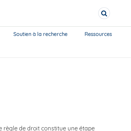
R
e
c
h
Soutien à la recherche
Ressources
e
r
c
h
e
r
 règle de droit constitue une étape