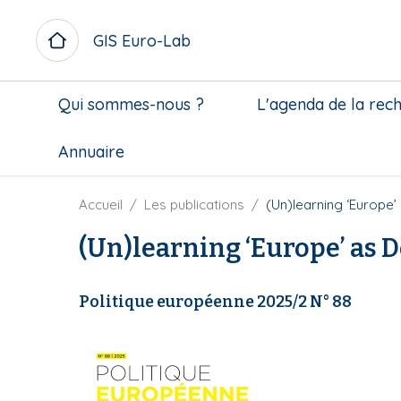
A
l
GIS Euro-Lab
l
e
M
r
Qui sommes-nous ?
L'agenda de la rec
i
a
c
u
Annuaire
r
c
o
o
m
n
F
Accueil
Les publications
(Un)learning ‘Europe’
e
t
i
n
(Un)learning ‘Europe’ as D
e
l
u
n
d
b
u
'
Politique européenne 2025/2 N° 88
l
p
A
o
r
r
c
i
i
k
n
a
c
n