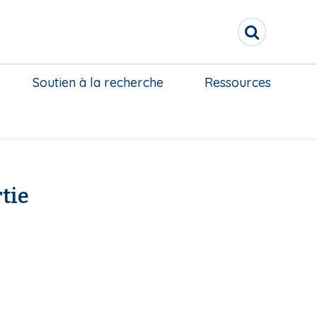
R
e
c
h
Soutien à la recherche
Ressources
e
r
c
h
e
r
tie