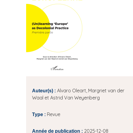
i
e
p
a
l
Alvaro Oleart, Margriet van der
Auteur(s) :
Waal et Astrid Van Weyenberg
Revue
Type :
2025-12-08
Année de publication :