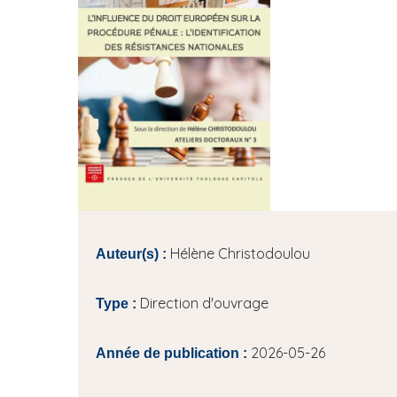
i
e
p
a
l
Hélène Christodoulou
Auteur(s) :
Direction d'ouvrage
Type :
2026-05-26
Année de publication :