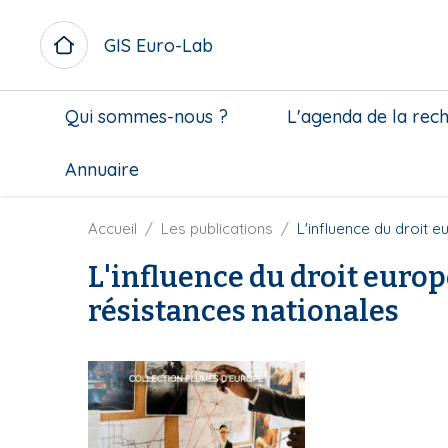
A
l
GIS Euro-Lab
l
e
M
r
Qui sommes-nous ?
L'agenda de la rec
i
a
c
u
Annuaire
r
c
o
o
m
n
F
Accueil
Les publications
L'influence du droit e
e
t
i
n
L'influence du droit europ
e
l
u
n
d
résistances nationales
b
u
'
l
p
A
o
r
r
c
i
i
k
n
a
c
n