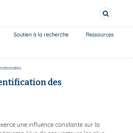
R
e
c
h
Soutien à la recherche
Ressources
e
r
c
h
e
 nationales
r
entification des
exerce une influence constante sur la