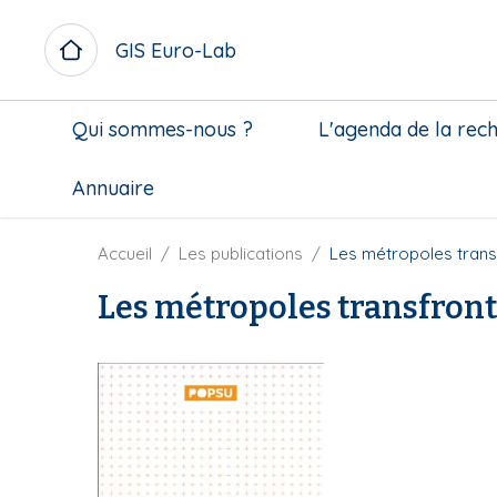
A
l
GIS Euro-Lab
l
e
M
r
Qui sommes-nous ?
L'agenda de la rec
i
a
c
u
Annuaire
r
c
o
o
m
n
F
Accueil
Les publications
Les métropoles trans
e
t
i
n
Les métropoles transfront
e
l
u
n
d
b
u
'
l
p
A
o
r
r
c
i
i
k
n
a
c
n