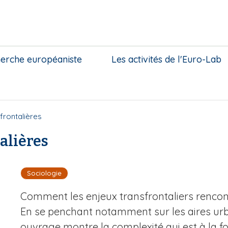
herche européaniste
Les activités de l'Euro-Lab
frontalières
alières
Sociologie
Comment les enjeux transfrontaliers rencont
En se penchant notamment sur les aires urbai
ouvrage montre la complexité qui est à la foi