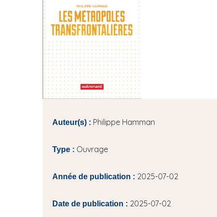
i
e
p
a
l
Philippe Hamman
Auteur(s) :
Ouvrage
Type :
2025-07-02
Année de publication :
2025-07-02
Date de publication :