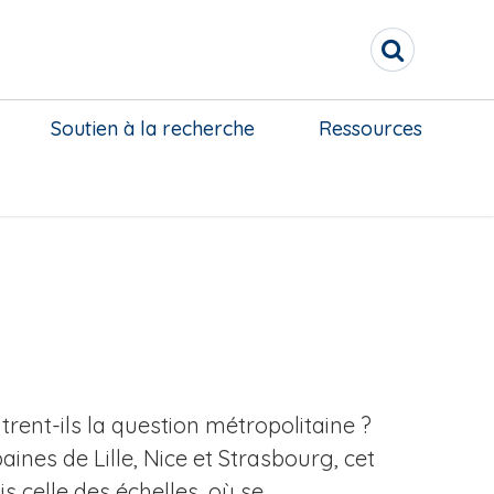
R
e
c
h
Soutien à la recherche
Ressources
e
r
c
h
e
r
rent-ils la question métropolitaine ?
nes de Lille, Nice et Strasbourg, cet
s celle des échelles, où se