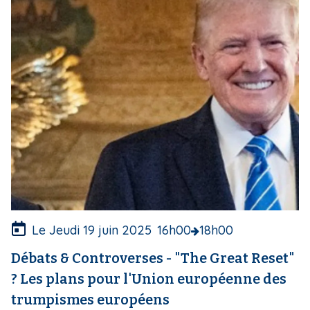
g
e
d
e
c
o
u
v
e
r
t
u
r
e
Le Jeudi 19 juin 2025
16h00
18h00
Débats & Controverses - "The Great Reset"
? Les plans pour l'Union européenne des
trumpismes européens