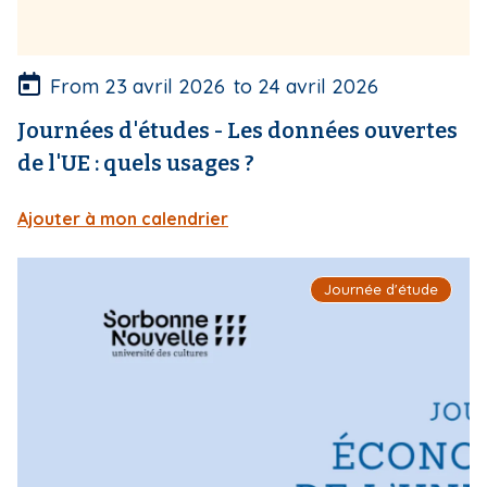
t
u
r
e
From
23 avril 2026
to
24 avril 2026
Journées d'études - Les données ouvertes
de l'UE : quels usages ?
Ajouter à mon calendrier
I
Journée d'étude
m
a
g
e
d
e
c
o