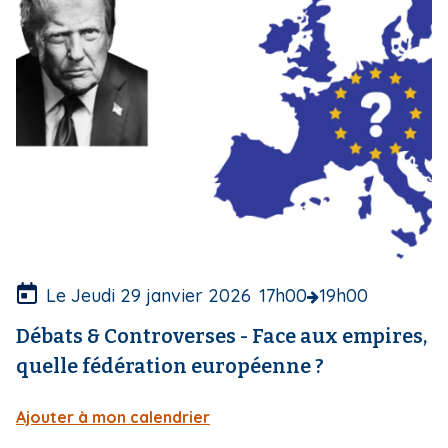
e
d
e
c
o
u
v
e
r
t
u
r
e
Le Jeudi 29 janvier 2026
17h00
19h00
Débats & Controverses - Face aux empires,
quelle fédération européenne ?
Ajouter à mon calendrier