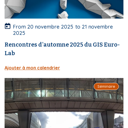
t
u
r
e
From
20 novembre 2025
to
21 novembre
2025
Rencontres d'automne 2025 du GIS Euro-
Lab
Ajouter à mon calendrier
I
Séminaire
m
a
g
e
d
e