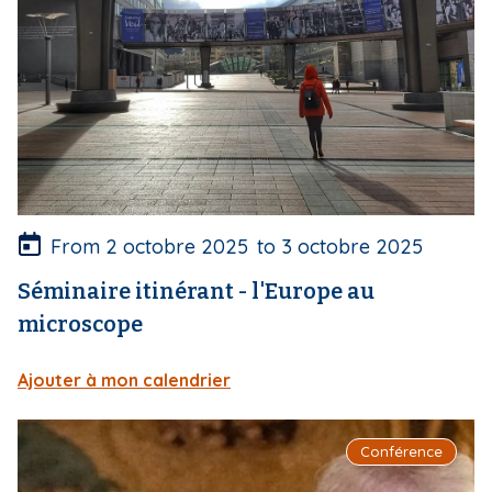
c
o
u
v
e
r
t
u
r
e
From
2 octobre 2025
to
3 octobre 2025
Séminaire itinérant - l'Europe au
microscope
Ajouter à mon calendrier
I
Conférence
m
a