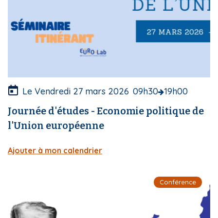
u
v
e
r
t
u
r
e
Le Vendredi 27 mars 2026
09h30
19h00
Journée d'études - Economie politique de
l'Union européenne
Ajouter à mon calendrier
I
Conférence
m
a
g