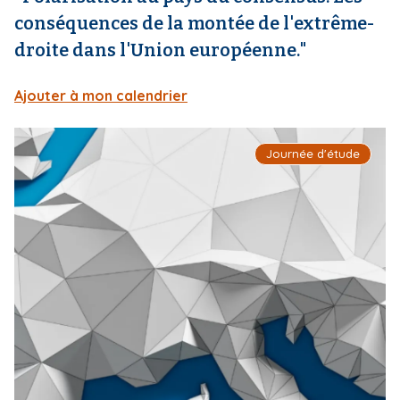
conséquences de la montée de l'extrême-
droite dans l'Union européenne."
Ajouter à mon calendrier
I
Journée d'étude
m
a
g
e
d
e
c
o
u
v
e
r