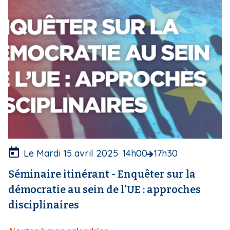
e
d
e
c
o
u
v
e
r
t
u
r
e
Le Mardi 15 avril 2025
14h00
17h30
Séminaire itinérant - Enquêter sur la
démocratie au sein de l'UE : approches
disciplinaires