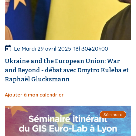
v
e
r
t
u
r
e
Le Mardi 29 avril 2025
18h30
20h00
Ukraine and the European Union: War
and Beyond - débat avec Dmytro Kuleba et
Raphaël Glucksmann
Ajouter à mon calendrier
I
Séminaire
m
a
g