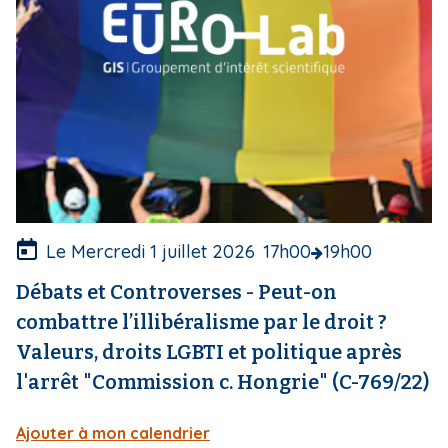
e
i
c
p
o
a
u
l
v
e
r
t
u
r
e
Le Mercredi 1 juillet 2026
17h00
19h00
Débats et Controverses - Peut-on
combattre l’illibéralisme par le droit ?
Valeurs, droits LGBTI et politique après
l'arrêt "Commission c. Hongrie" (C-769/22)
Ajouter à mon calendrier