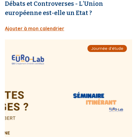
Débats et Controverses - L'Union
européenne est-elle un Etat ?
Ajouter à mon calendrier
I
Journée d'étude
m
a
g
e
d
e
c
o
u
v
e
r