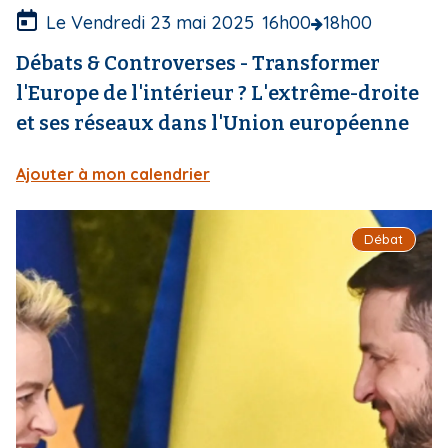
e
Le Vendredi 23 mai 2025
16h00
18h00
Débats & Controverses - Transformer
l'Europe de l'intérieur ? L'extrême-droite
et ses réseaux dans l'Union européenne
Ajouter à mon calendrier
I
Débat
m
a
g
e
d
e
c
o
u