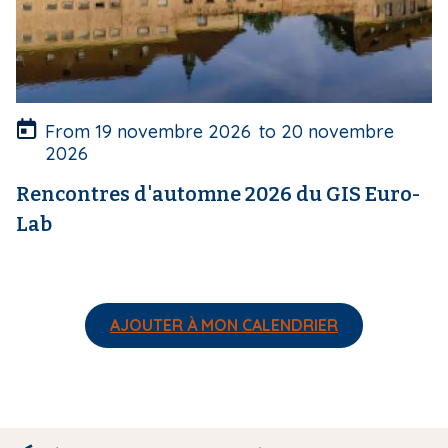
e
r
t
u
r
e
From
19 novembre 2026
to
20 novembre
2026
Rencontres d'automne 2026 du GIS Euro-
Lab
AJOUTER À MON CALENDRIER