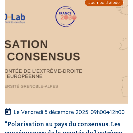
Journée d'étude
m
a
g
e
d
e
c
o
u
v
e
r
t
u
r
e
Le Vendredi 5 décembre 2025
09h00
12h00
"Polarisation au pays du consensus. Les