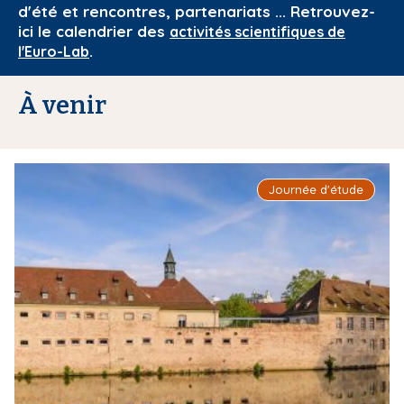
d'été et rencontres, partenariats ... Retrouvez-
i
ici le calendrier des
activités scientifiques de
p
.
l'Euro-Lab
a
l
À venir
I
Journée d'étude
m
a
g
e
d
e
c
o
u
v