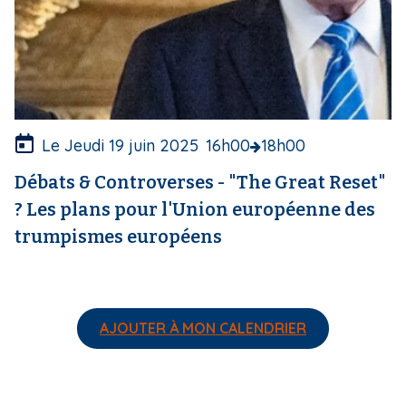
v
e
r
t
u
r
e
Le Jeudi 19 juin 2025
16h00
18h00
Débats & Controverses - "The Great Reset"
? Les plans pour l'Union européenne des
trumpismes européens
AJOUTER À MON CALENDRIER