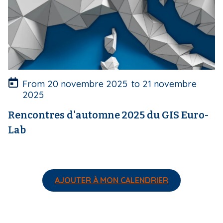
v
e
r
t
u
r
e
From
20 novembre 2025
to
21 novembre
2025
Rencontres d'automne 2025 du GIS Euro-
Lab
AJOUTER À MON CALENDRIER