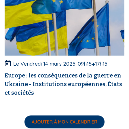
c
o
u
v
e
r
t
u
r
e
Le Vendredi 14 mars 2025
09h15
17h15
Europe : les conséquences de la guerre en
Ukraine - Institutions européennes, États
et sociétés
AJOUTER À MON CALENDRIER