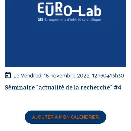
e
c
o
u
v
e
r
t
u
r
e
Le Vendredi 18 novembre 2022
12h30
13h30
Séminaire "actualité de la recherche" #4
AJOUTER À MON CALENDRIER