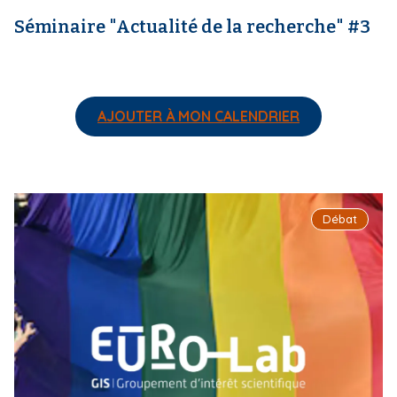
Séminaire "Actualité de la recherche" #3
AJOUTER À MON CALENDRIER
I
Débat
m
a
g
e
d
e
c
o
u