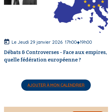
v
e
r
t
u
r
e
Le Jeudi 29 janvier 2026
17h00
19h00
Débats & Controverses - Face aux empires,
quelle fédération européenne ?
AJOUTER À MON CALENDRIER
I