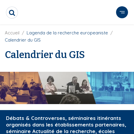
A
l
R
l
e
e
c
r
F
Accueil
Lagenda de la recherche europeaniste
h
i
e
a
Calendrier du GIS
l
r
u
d
c
Calendrier du GIS
c
'
h
o
A
e
r
n
r
i
t
a
e
n
e
n
u
p
r
Débats & Controverses, séminaires itinérants
i
organisés dans les établissements partenaires,
n
séminaire Actualité de la recherche, écoles
c