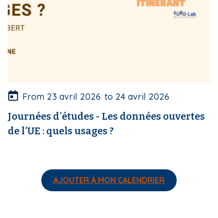
o
u
v
e
r
t
u
r
e
From
23 avril 2026
to
24 avril 2026
Journées d'études - Les données ouvertes
de l'UE : quels usages ?
AJOUTER À MON CALENDRIER