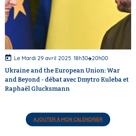
u
v
e
r
t
u
r
e
Le Mardi 29 avril 2025
18h30
20h00
Ukraine and the European Union: War
and Beyond - débat avec Dmytro Kuleba et
Raphaël Glucksmann
AJOUTER À MON CALENDRIER