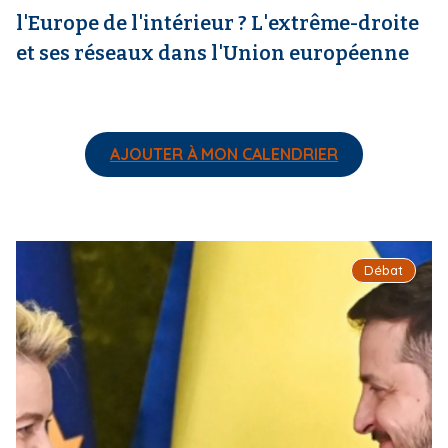
l'Europe de l'intérieur ? L'extrême-droite
et ses réseaux dans l'Union européenne
AJOUTER À MON CALENDRIER
I
Débat
m
a
g
e
d
e
c
o