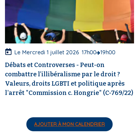
v
e
r
t
u
r
e
Le Mercredi 1 juillet 2026
17h00
19h00
Débats et Controverses - Peut-on
combattre l’illibéralisme par le droit ?
Valeurs, droits LGBTI et politique après
l'arrêt "Commission c. Hongrie" (C-769/22)
AJOUTER À MON CALENDRIER