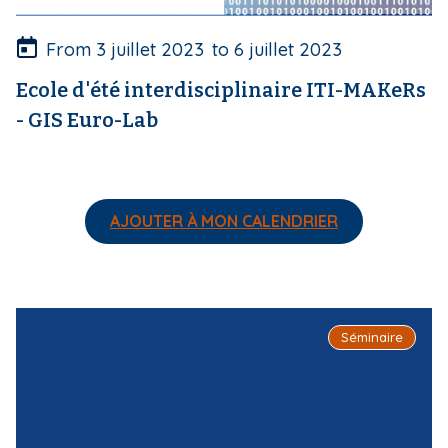
r
e
From
3 juillet 2023
to
6 juillet 2023
Ecole d'été interdisciplinaire ITI-MAKeRs
- GIS Euro-Lab
AJOUTER À MON CALENDRIER
I
Séminaire
m
a
g
e
d