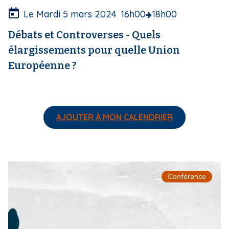
r
e
Le Mardi 5 mars 2024
16h00
18h00
Débats et Controverses - Quels
élargissements pour quelle Union
Européenne ?
AJOUTER À MON CALENDRIER
I
Conférence
m
a
g
e
d