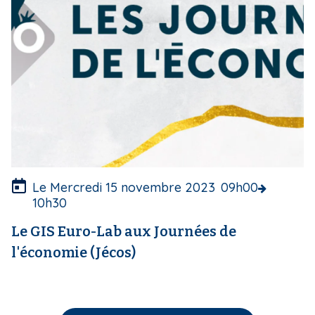
e
c
o
u
v
e
r
t
u
r
e
Le Mercredi 15 novembre 2023
09h00
10h30
Le GIS Euro-Lab aux Journées de
l'économie (Jécos)