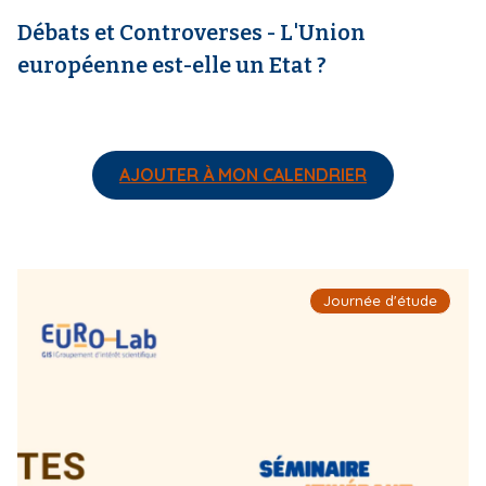
Débats et Controverses - L'Union
européenne est-elle un Etat ?
AJOUTER À MON CALENDRIER
I
Journée d'étude
m
a
g
e
d
e
c