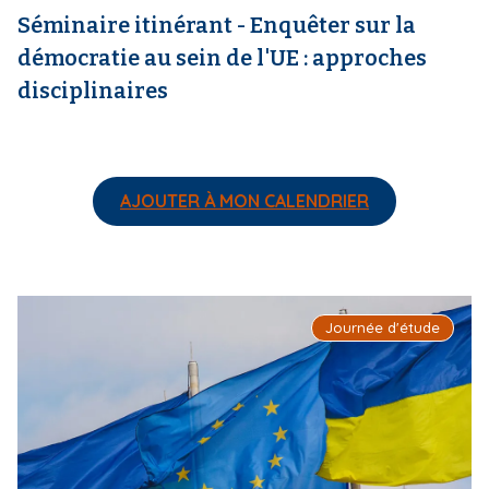
Séminaire itinérant - Enquêter sur la
démocratie au sein de l'UE : approches
disciplinaires
AJOUTER À MON CALENDRIER
I
Journée d'étude
m
a
g
e
d
e