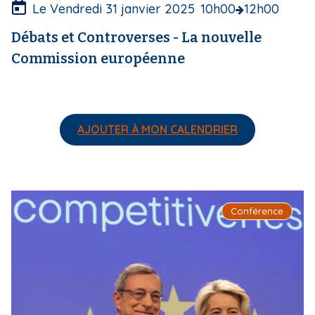
e
Le Vendredi 31 janvier 2025
10h00
12h00
Débats et Controverses - La nouvelle
Commission européenne
AJOUTER À MON CALENDRIER
I
Conférence
m
a
g
e
d
e